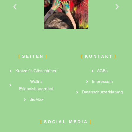
SEITEN
KONTAKT
Kratzer´s Gästestüberl
AGBs
Wolli´s
Impressum
Erlebnisbauernhof
Datenschutzerklärung
BioMax
SOCIAL MEDIA